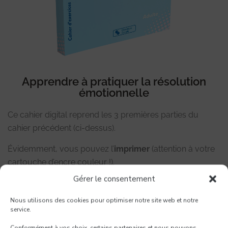
Apprendre à pratiquer la résolution
émotionnelle
Ce cahier digital reprend les 3 premières parties du
cahier précédent (ci-dessus).
Évidemment, vous pouvez l’
imprimer
(attention à votre
cartouche d’encre couleur !).
Gérer le consentement
Surtout
partagez ce cahier
pour qu’un maximum de
personnes se libèrent et vivent mieux !
Nous utilisons des cookies pour optimiser notre site web et notre
service.
Conformément à vos choix, certains partenaires et nous pouvons