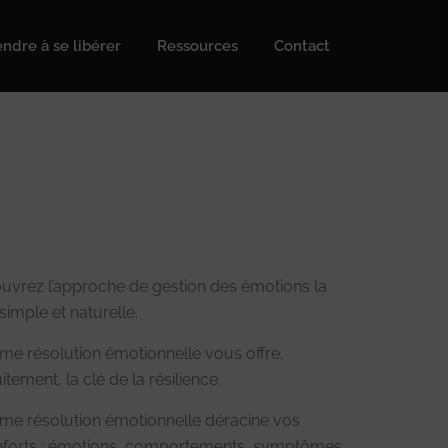
ndre à se libérer
Ressources
Contact
uvrez l’approche de gestion des émotions la
simple et naturelle.
me résolution émotionnelle vous offre,
itement, la clé de la résilience.
me résolution émotionnelle déracine vos
nforts : émotions, comportements, symptômes.