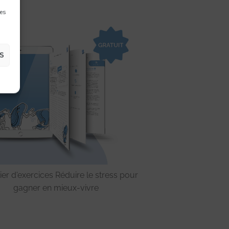
res
S
er d'exercices Réduire le stress pour
gagner en mieux-vivre