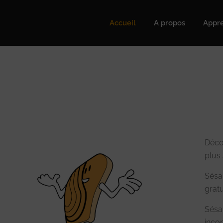
Accueil
A propos
Appre
Déco
plus 
Sésa
gratu
Sésa
inco