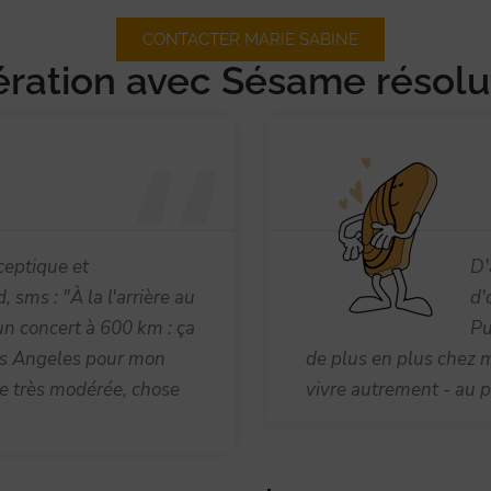
CONTACTER MARIE SABINE
ration avec Sésame résolu
ceptique et
D'
sms : "À la l'arrière au
d'
un concert à 600 km : ça
Pu
 Los Angeles pour mon
de plus en plus chez mo
ude très modérée, chose
vivre autrement - au p