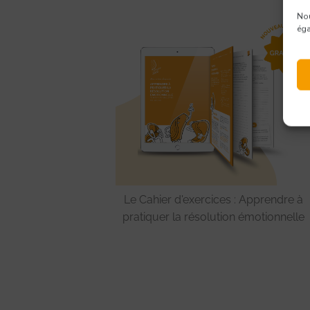
Nou
éga
Le Cahier d'exercices : Apprendre à
pratiquer la résolution émotionnelle