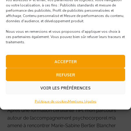
06 84 23 34 46
ou votre localisation, à ces fins : Publicités standards et mesure de
performance des publicités, Profil de publicités personnalisées et
cecile.lhotte@hotmail.fr
affichage, Contenu personnalisé et Mesure de performances du contenu,
données d'audience, et développement produit.
Dans toutes ces situations où vous vous sentez irrités,
Nous vous en remercions et vous proposons d'appliquer vos choix à
stressés, déprimés, bloqués, angoissés, paniqués,
ces partenaires également. Vous pouvez bien sûr refuser leurs traceurs et
dépossédés de vos moyens…, grâce à la méthode de
traitements.
résolution émotionnelle SESAME, votre corps, vos
sensations physiques, deviennent vos meilleurs alliés
ACCEPTER
pour aller mieux.
REFUSER
Enfants, jeunes, adultes, quelque soient vos difficultés
émotionnelles, je vous accompagne avec SESAME.
VOIR LES PRÉFÉRENCES
Et je vous initie à utiliser par et pour vous-même cette
formidable capacité qu’a notre corps de les résoudre.
Politique de cookies
Mentions légales
Après une formation certifiante TiPi, mon parcours
autour de l’accompagnement psychocorporel m’a
amené à rencontrer Marie-Sabine Bertier Blancher